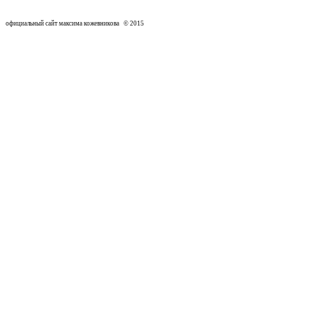
официальный сайт максима кожевникова © 2015