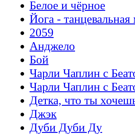
Белое и чёрное
Йога - танцевальная
2059
Анджело
Бой
Чарли Чаплин c Беато
Чарли Чаплин c Беато
Детка, что ты хочешь
Джэк
Дуби Дуби Ду