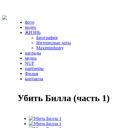
фото
видео
ЖИЗНЬ
Биография
Интересные даты
Maximindustry
награды
медиа
NUF
партнеры
Фильм
контакты
Убить Билла (часть 1)